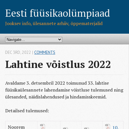
Eesti füüsikaolümpiaad
Jooksev info, ülesannete arhiiv, õppematerjalid
DEC 3
RD
, 2022
|
COMMENTS
Lahtine võistlus 2022
Avaldame 3. detsembril 2022 toimunud 33. lahtise
füüsikaülesannete lahendamise võistluse tulemused ning
ülesanded, näidislahendused ja hindamisskeemid.
Detailsed tulemused:
Noorem
10. 