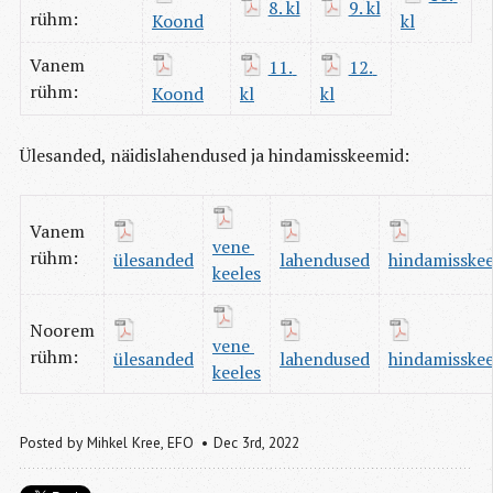
8. kl
9. kl
rühm:
Koond
kl
Vanem
11. 
12. 
rühm:
Koond
kl
kl
Ülesanded, näidislahendused ja hindamisskeemid:
Vanem
vene 
rühm:
ülesanded
lahendused
hindamisske
keeles
Noorem
vene 
rühm:
ülesanded
lahendused
hindamisske
keeles
Posted by
Mihkel Kree, EFO
Dec 3
rd
, 2022